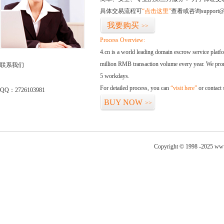
具体交易流程可
“点击这里”
查看或咨询support@
我要购买
>>
Process Overview:
4.cn is a world leading domain escrow service plat
million RMB transaction volume every year. We promi
联系我们
5 workdays.
For detailed process, you can
“visit here”
or contact
QQ：2726103981
BUY NOW
>>
Copyright © 1998 -2025 www.